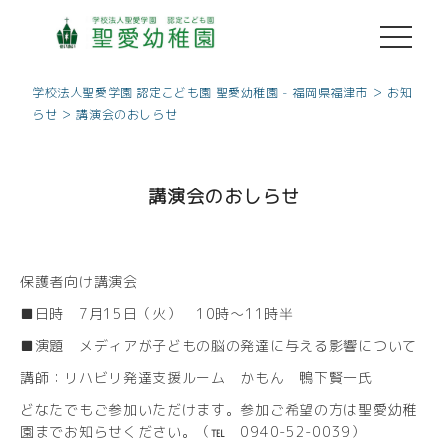
toggle
navigati
>
学校法人聖愛学園 認定こども園 聖愛幼稚園 - 福岡県福津市
お知
>
らせ
講演会のおしらせ
講演会のおしらせ
保護者向け講演会
■日時 7月15日（火） 10時～11時半
■演題 メディアが子どもの脳の発達に与える影響について
講師：リハビリ発達支援ルーム かもん 鴨下賢一氏
どなたでもご参加いただけます。参加ご希望の方は聖愛幼稚
園までお知らせください。（℡ 0940-52-0039）