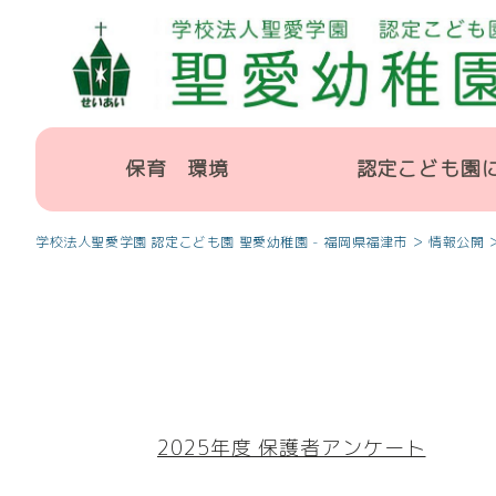
保育 環境
認定こども園
>
学校法人聖愛学園 認定こども園 聖愛幼稚園 - 福岡県福津市
情報公開
2025年度 保護者アンケート